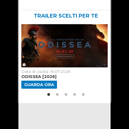
TRAILER SCELTI PER TE
Data di uscita: 16.07.2026
Data di u
ODISSEA [2026]
SPIDER
GUARDA ORA
GUARD