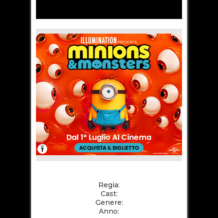
Regia:
Cast:
Genere:
Anno: